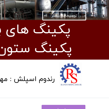
توضیحات بیشتر
پکینگ های بر
پکینگ ستون 
​رندوم اسپلش : م