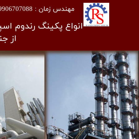
​مهندس زمان : 09906707088
انواع پکینگ رندوم اسپ
از ج