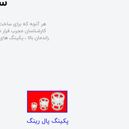
سا
هر آنچه که برای ساخت 
کارشناسان مجرب قرار م
راندمان بالا ، پکینگ ها
​پکینگ پال رینگ