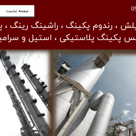
صفحه نخست
لش ، رندوم پکینگ ، راشینگ رینگ ، 
نس پکینگ پلاستیکی ، استیل و سرامی